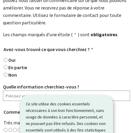
pouvez nous laisser un commentaire sur ce que nous pouvons
améliorer. Vous ne recevrez pas de réponse à votre
commentaire. Utilisez le formulaire de contact pour toute
question particulière.
Les champs marqués d’une étoile (
*
) sont
obligatoires
.
Avez-vous trouvé ce que vous cherchiez ?
*
Oui
En partie
Non
Quelle information cherchiez-vous ?
Ce site utilise des cookies essentiels
nécessaires à son bon fonctionnement, sans
Comment évaluez-vous cette page ?
*
usage de données à caractère personnel, et
Très mauvaise
ne pouvant pas être refusés. Des cookies non
essentiels sont utilisés à des fins statistiques