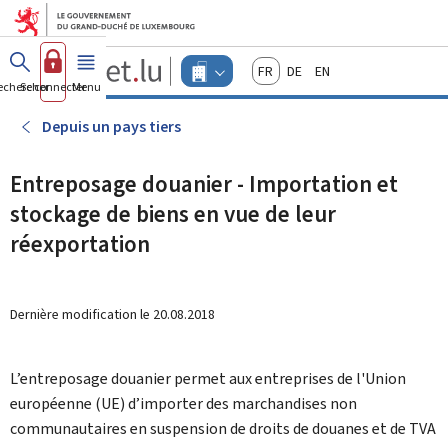
Aller au menu principal
Aller au contenu
Guichet.lu
Français
Deutsch
English
Changer
echercher
Se connecter
Menu
principal
-
d'espace
Entreprises
-
Depuis un pays tiers
Menu
entreprises
actif
Entreposage douanier - Importation et
stockage de biens en vue de leur
réexportation
Dernière modification le
20.08.2018
L’entreposage douanier permet aux entreprises de l'Union
européenne (UE) d’importer des marchandises non
communautaires en suspension de droits de douanes et de TVA