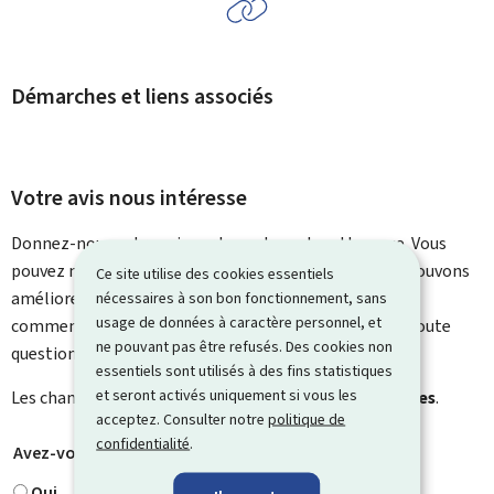
Démarches et liens associés
Votre avis nous intéresse
Donnez-nous votre avis sur le contenu de cette page. Vous
pouvez nous laisser un commentaire sur ce que nous pouvons
Ce site utilise des cookies essentiels
améliorer. Vous ne recevrez pas de réponse à votre
nécessaires à son bon fonctionnement, sans
usage de données à caractère personnel, et
commentaire. Utilisez le formulaire de contact pour toute
ne pouvant pas être refusés. Des cookies non
question particulière.
essentiels sont utilisés à des fins statistiques
et seront activés uniquement si vous les
Les champs marqués d’une étoile (
*
) sont
obligatoires
.
acceptez. Consulter notre
politique de
confidentialité
.
Avez-vous trouvé ce que vous cherchiez ?
*
Oui