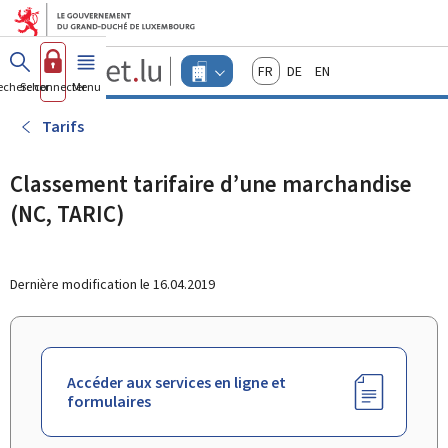
Aller au menu principal
Aller au contenu
Guichet.lu
Français
Deutsch
English
Changer
echercher
Se connecter
Menu
principal
-
d'espace
Entreprises
-
Tarifs
Menu
entreprises
actif
Classement tarifaire d’une marchandise
(NC, TARIC)
Dernière modification le
16.04.2019
Accéder aux services en ligne et
formulaires