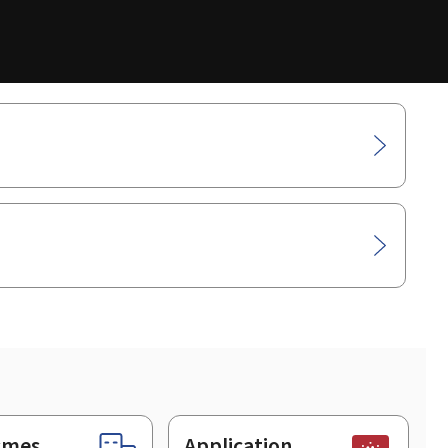
smes
Application