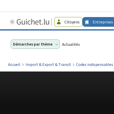
Guichet.lu
Citoyens
Entreprises
-
Entreprises
Démarches par thème
Actualités
Accueil
Import & Export & Transit
Codes indispensables