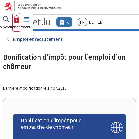
Aller au menu principal
Aller au contenu
Guichet.lu
Français
Deutsch
English
Changer
echercher
Se connecter
Menu
principal
-
d'espace
Entreprises
-
Emploi et recrutement
Menu
entreprises
actif
Bonification d’impôt pour l’emploi d’un
chômeur
Dernière modification le
17.07.2018
Bonification d'impôt pour
embauche de chômeur