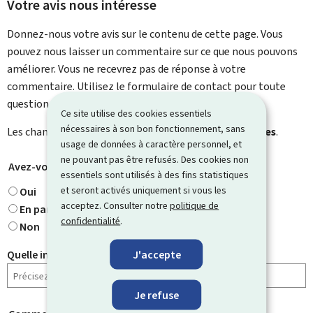
Votre avis nous intéresse
Donnez-nous votre avis sur le contenu de cette page. Vous
pouvez nous laisser un commentaire sur ce que nous pouvons
améliorer. Vous ne recevrez pas de réponse à votre
commentaire. Utilisez le formulaire de contact pour toute
question particulière.
Ce site utilise des cookies essentiels
nécessaires à son bon fonctionnement, sans
Les champs marqués d’une étoile (
*
) sont
obligatoires
.
usage de données à caractère personnel, et
ne pouvant pas être refusés. Des cookies non
Avez-vous trouvé ce que vous cherchiez ?
*
essentiels sont utilisés à des fins statistiques
et seront activés uniquement si vous les
Oui
acceptez. Consulter notre
politique de
En partie
confidentialité
.
Non
J'accepte
Quelle information cherchiez-vous ?
Je refuse