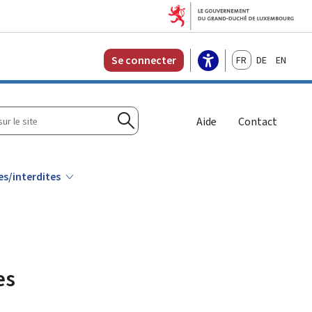
Français
Deutsch
English
Se connecter
r
Aide
Contact
Rechercher
s/interdites
es