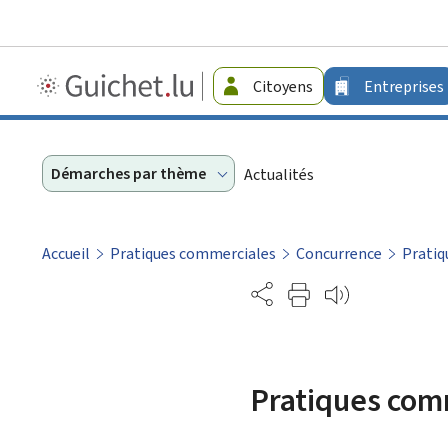
Guichet.lu
Citoyens
Entreprises
-
Entreprises
Démarches par thème
Actualités
Accueil
Pratiques commerciales
Concurrence
Pratiq
Partage
Pratiques com