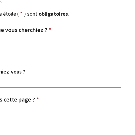
.
étoile (
*
) sont
obligatoires
.
e vous cherchiez ?
*
hiez-vous ?
 cette page ?
*