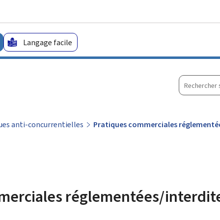
Aller au menu principal
Aller au contenu
Langage facile
Recherche
sur
le
site
ues anti-concurrentielles
Pratiques commerciales réglementée
merciales réglementées/interdit