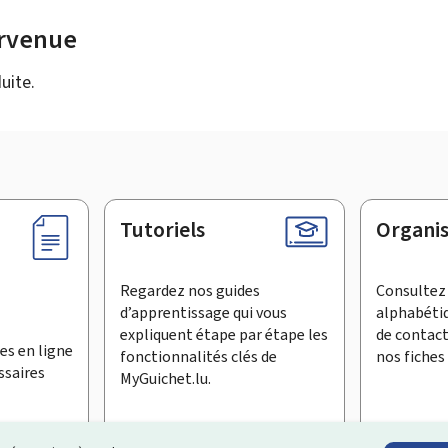
urvenue
uite.
Tutoriels
Organi
Regardez nos guides
Consultez 
d’apprentissage qui vous
alphabéti
expliquent étape par étape les
de contac
es en ligne
fonctionnalités clés de
nos fiches 
ssaires
MyGuichet.lu.