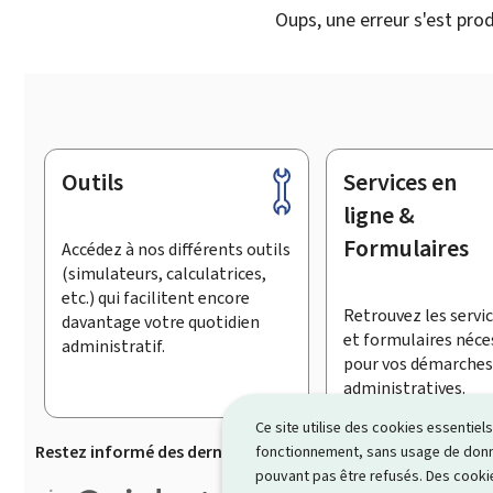
Oups, une erreur s'est prod
Outils
Services en
Pied
de
ligne &
page
Formulaires
Accédez à nos différents outils
(simulateurs, calculatrices,
etc.) qui facilitent encore
Retrouvez les servic
davantage votre quotidien
et formulaires néce
administratif.
pour vos démarches
administratives.
Ce site utilise des cookies essentie
Restez informé des dernières actualités de Guichet.lu
S’
fonctionnement, sans usage de donné
pouvant pas être refusés. Des cookie
Guichet.lu est un ensemble de p