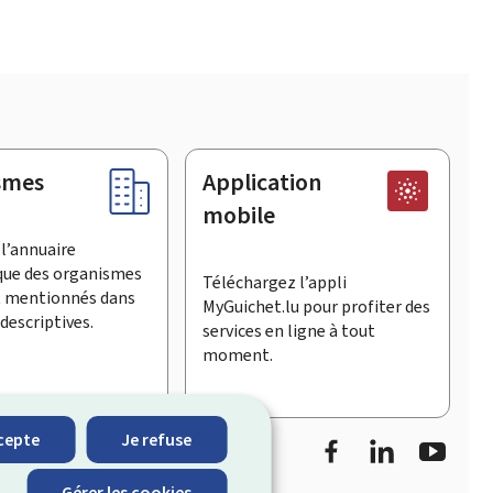
smes
Application
mobile
l’annuaire
que des organismes
Téléchargez l’appli
t mentionnés dans
MyGuichet.lu pour profiter des
descriptives.
services en ligne à tout
moment.
Facebook
LinkedIn
Youtu
cepte
Je refuse
informe sur les
Gérer les cookies