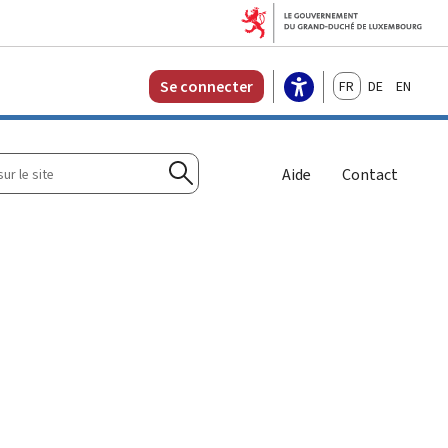
Français
Deutsch
English
Se connecter
r
Aide
Contact
Rechercher