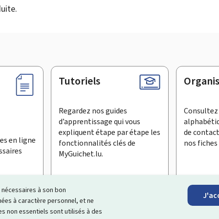
uite.
Tutoriels
Organi
Regardez nos guides
Consultez 
d’apprentissage qui vous
alphabéti
expliquent étape par étape les
de contac
es en ligne
fonctionnalités clés de
nos fiches 
ssaires
MyGuichet.lu.
ls nécessaires à son bon
J'ac
inscrire à la newsletter
es à caractère personnel, et ne
s non essentiels sont utilisés à des
ages Internet qui vous aide à
échanger avec l’État
et qui et vous