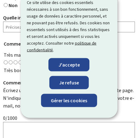
Ce site utilise des cookies essentiels
Non
nécessaires à son bon fonctionnement, sans
usage de données à caractère personnel, et
Quelle information cherchiez-vous ?
ne pouvant pas être refusés. Des cookies non
essentiels sont utilisés à des fins statistiques
et seront activés uniquement si vous les
acceptez. Consulter notre
politique de
Comment évaluez-vous cette page ?
*
confidentialité
.
Très mauvaise
J'accepte
Très bonne
Je refuse
Comment pouvons-nous l'améliorer ?
Écrivez un commentaire et aidez-nous à améliorer cette page.
N'indiquez pas d'informations personnelles telles que votre e-
Gérer les cookies
mail, nom, numéro de téléphone, etc.
0/1000