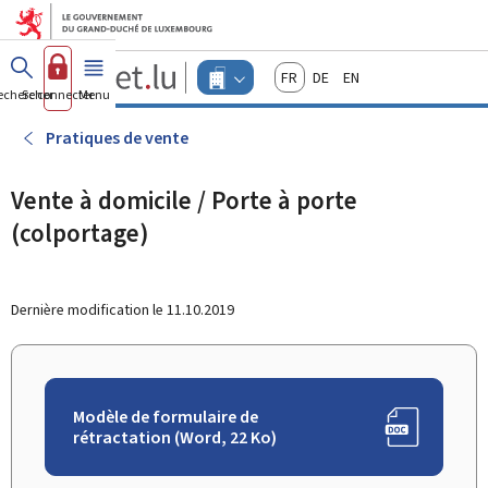
Aller au menu principal
Aller au contenu
Guichet.lu
Français
Deutsch
English
Changer
echercher
Se connecter
Menu
principal
-
d'espace
Entreprises
-
Pratiques de vente
Menu
entreprises
actif
Vente à domicile / Porte à porte
(colportage)
Dernière modification le
11.10.2019
Modèle de formulaire de
rétractation (Word, 22 Ko)