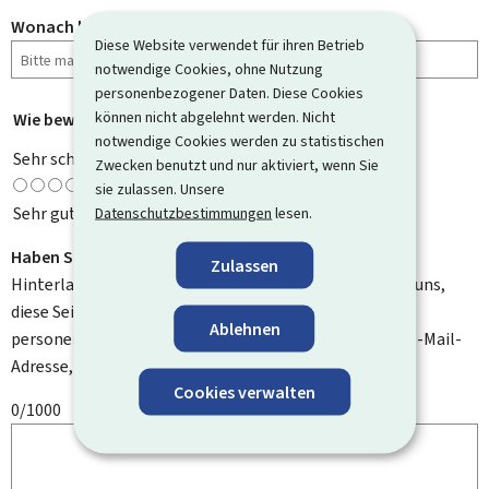
Wonach haben Sie gesucht?
Diese Website verwendet für ihren Betrieb
notwendige Cookies, ohne Nutzung
personenbezogener Daten. Diese Cookies
können nicht abgelehnt werden. Nicht
Wie bewerten Sie diese Seite?
*
notwendige Cookies werden zu statistischen
Sehr schlecht
Zwecken benutzt und nur aktiviert, wenn Sie
sie zulassen. Unsere
Sehr gut
Datenschutzbestimmungen
lesen.
Haben Sie Verbesserungsvorschläge?
Zulassen
Hinterlassen Sie uns einen Kommentar und helfen Sie uns,
diese Seite zu verbessern. Bitte geben Sie keine
Ablehnen
personenbezogenen Daten an, wie zum Beispiel Ihre E-Mail-
Adresse, Ihren Namen oder Ihre Telefonnummer.
Cookies verwalten
0/1000