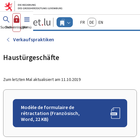
Zum Hauptmenü
Zum Inhalt
Guichet.lu
Français
Deutsch
English
Changer
Suchen
Sich einloggen
Menü
Haupt-
-
d'espace
Unternehmen
-
Verkaufspraktiken
Menu
unternehmen
actif
Haustürgeschäfte
Zum letzten Mal aktualisiert am
11.10.2019
Modèle de formulaire de
rétractation (Französisch,
Word, 22 KB)