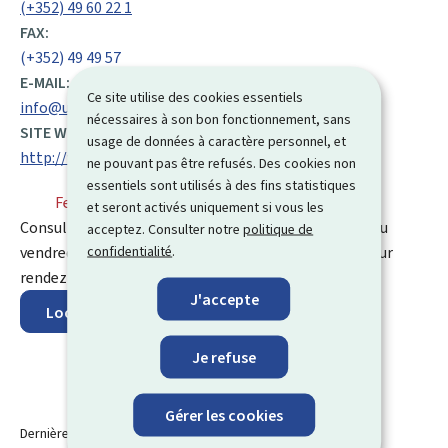
(+352) 49 60 22 1
FAX:
(+352) 49 49 57
E-MAIL:
Ce site utilise des cookies essentiels
info@ulc.lu
nécessaires à son bon fonctionnement, sans
SITE WEB :
usage de données à caractère personnel, et
http://www.ulc.lu/
ne pouvant pas être refusés. Des cookies non
essentiels sont utilisés à des fins statistiques
Fermé
⋅ Ouvre demain à 8h00
et seront activés uniquement si vous les
Consultations juridiques : sans rendez-vous du lundi au
acceptez. Consulter notre
politique de
confidentialité
.
vendredi de 8h00 à 12h00. L'après-midi, uniquement sur
rendez-vous.
J'accepte
Localisez sur la carte
Je refuse
Gérer les cookies
Dernière modification le
21.10.2025