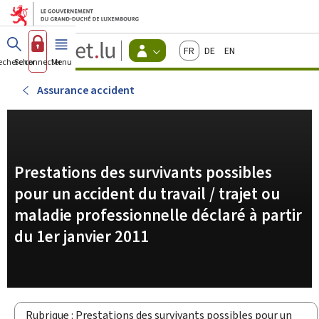
Aller au menu principal
Aller au contenu
Guichet.lu
Français
Deutsch
English
Changer
echercher
Se connecter
Menu
principal
-
d'espace
Citoyens
-
Assurance accident
Menu
citoyens
actif
Prestations des survivants possibles
pour un accident du travail / trajet ou
maladie professionnelle déclaré à partir
du 1er janvier 2011
Rubrique : Prestations des survivants possibles pour un