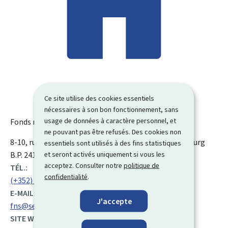
Ce site utilise des cookies essentiels
nécessaires à son bon fonctionnement, sans
usage de données à caractère personnel, et
Fonds national de solidarité (FNS)
ne pouvant pas être refusés. Des cookies non
ADRESSE
8-10, rue de la Fonderie
L-1531
Luxembourg
Luxembourg
essentiels sont utilisés à des fins statistiques
et seront activés uniquement si vous les
:
B.P. 2411, L-1024 Luxembourg
acceptez. Consulter notre
politique de
TÉL.:
confidentialité
.
(+352) 49 10 81 1
E-MAIL:
J'accepte
fns@secu.lu
SITE WEB :