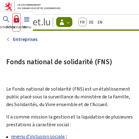
Aller au menu principal
Aller au contenu
Guichet.lu
Français
Deutsch
English
Changer
echercher
Se connecter
Menu
principal
-
d'espace
Citoyens
-
Entreprises
Menu
citoyens
actif
Fonds national de solidarité (FNS)
Le
Fonds national de solidarité
(FNS) est un établissement
public placé sous la surveillance du ministère de la Famille,
des Solidarités, du Vivre ensemble et de l’Accueil.
Il a comme mission la gestion et la liquidation de plusieures
prestations à caractère social :
revenu d’inclusion sociale
;