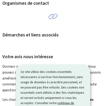
Organismes de contact
Démarches et liens associés
Votre avis nous intéresse
Donnez-nous votre avis sur le contenu de cette page. Vous
Ce site utilise des cookies essentiels
pouvez nous laisser un commentaire sur ce que nous pouvons
nécessaires à son bon fonctionnement, sans
améliorer. Vous ne recevrez pas de réponse à votre
usage de données à caractère personnel, et
commentaire. Utilisez le formulaire de contact pour toute
ne pouvant pas être refusés. Des cookies non
question particulière.
essentiels sont utilisés à des fins statistiques
et seront activés uniquement si vous les
Les champs marqués d’une étoile (
*
) sont
obligatoires
.
acceptez. Consulter notre
politique de