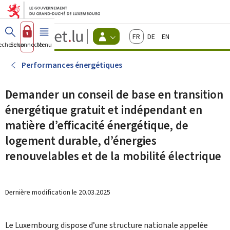
Aller au menu principal
Aller au contenu
Guichet.lu
Français
Deutsch
English
Changer
echercher
Se connecter
Menu
principal
-
d'espace
Citoyens
-
Performances énergétiques
Menu
citoyens
actif
Demander un conseil de base en transition
énergétique gratuit et indépendant en
matière d’efficacité énergétique, de
logement durable, d’énergies
renouvelables et de la mobilité électrique
Dernière modification le
20.03.2025
Le Luxembourg dispose d’une structure nationale appelée