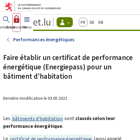
Aller au menu principal
Aller au contenu
Guichet.lu
Français
Deutsch
English
Changer
echercher
Se connecter
Menu
principal
-
d'espace
Citoyens
-
Performances énergétiques
Menu
citoyens
actif
Faire établir un certificat de performance
énergétique (Energiepass) pour un
bâtiment d’habitation
Dernière modification le
03.05.2022
Les
bâtiments d'habitation
sont
classés selon leur
performance énergétique
.
Le
certificat de performance énergétique
(aussi appelé