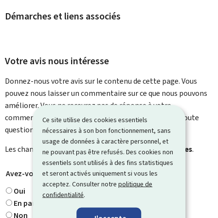
Démarches et liens associés
Votre avis nous intéresse
Donnez-nous votre avis sur le contenu de cette page. Vous
pouvez nous laisser un commentaire sur ce que nous pouvons
améliorer. Vous ne recevrez pas de réponse à votre
commentaire. Utilisez le formulaire de contact pour toute
Ce site utilise des cookies essentiels
question particulière.
nécessaires à son bon fonctionnement, sans
usage de données à caractère personnel, et
Les champs marqués d’une étoile (
*
) sont
obligatoires
.
ne pouvant pas être refusés. Des cookies non
essentiels sont utilisés à des fins statistiques
Avez-vous trouvé ce que vous cherchiez ?
et seront activés uniquement si vous les
*
acceptez. Consulter notre
politique de
Oui
confidentialité
.
En partie
Non
J'accepte