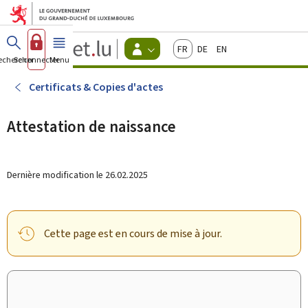
Aller au menu principal
Aller au contenu
Guichet.lu
Français
Deutsch
English
Changer
echercher
Se connecter
Menu
principal
-
d'espace
Citoyens
-
Certificats & Copies d'actes
Menu
citoyens
actif
Attestation de naissance
Dernière modification le
26.02.2025
Cette page est en cours de mise à jour.