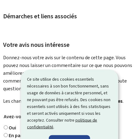
Démarches et liens associés
Votre avis nous intéresse
Donnez-nous votre avis sur le contenu de cette page. Vous
pouvez nous laisser un commentaire sur ce que nous pouvons
améliorer. Vous ne recevrez pas de réponse à votre
Ce site utilise des cookies essentiels
commentaire. Utilisez le formulaire de contact pour toute
nécessaires à son bon fonctionnement, sans
question particulière.
usage de données à caractère personnel, et
ne pouvant pas être refusés. Des cookies non
Les champs marqués d’une étoile (
*
) sont
obligatoires
.
essentiels sont utilisés à des fins statistiques
et seront activés uniquement si vous les
Avez-vous trouvé ce que vous cherchiez ?
*
acceptez. Consulter notre
politique de
confidentialité
.
Oui
En partie