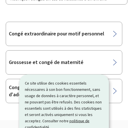
Sous-
Congé extraordinaire pour motif personnel
rubriques
Grossesse et congé de maternité
Ce site utilise des cookies essentiels
Congé parental en cas de naissance ou
nécessaires à son bon fonctionnement, sans
d'adoption d'un enfant
usage de données à caractère personnel, et
ne pouvant pas être refusés. Des cookies non
essentiels sont utilisés à des fins statistiques
et seront activés uniquement si vous les
acceptez. Consulter notre
politique de
confidentialité
.