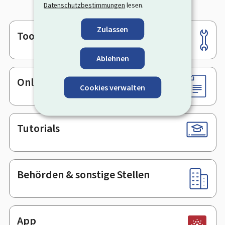
Datenschutzbestimmungen
lesen.
Zulassen
Tools
Footer
Ablehnen
Online-Dienste & Formulare
Cookies verwalten
Tutorials
Behörden & sonstige Stellen
App