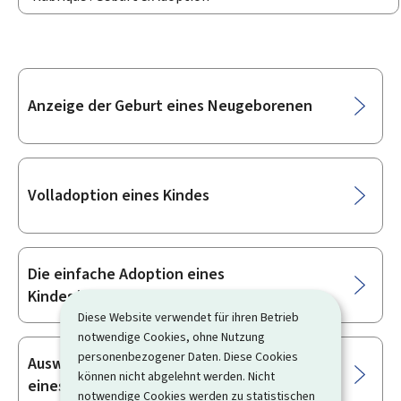
Unterrubriken
Anzeige der Geburt eines Neugeborenen
Volladoption eines Kindes
Die einfache Adoption eines
Kindes/Erwachsenen beantragen
Diese Website verwendet für ihren Betrieb
notwendige Cookies, ohne Nutzung
personenbezogener Daten. Diese Cookies
Auswahl des Vornamens und Nachnamens
können nicht abgelehnt werden. Nicht
eines Kindes
notwendige Cookies werden zu statistischen