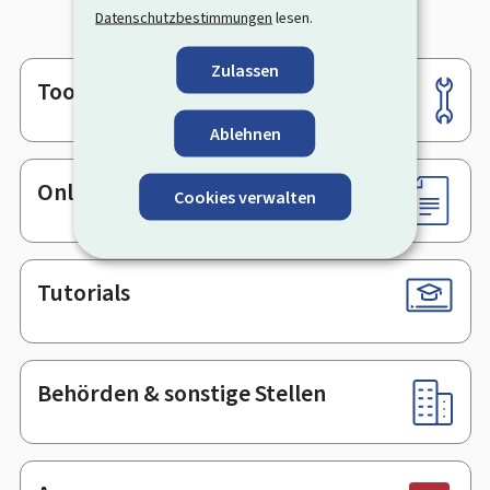
Datenschutzbestimmungen
lesen.
Zulassen
Tools
Footer
Ablehnen
Online-Dienste & Formulare
Cookies verwalten
Tutorials
Behörden & sonstige Stellen