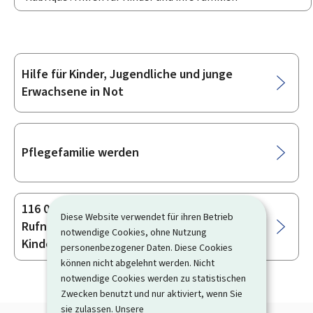
Hilfe für Kinder, Jugendliche und junge
Unterrubriken
Erwachsene in Not
Pflegefamilie werden
116 000 – die einheitliche europäische
Diese Website verwendet für ihren Betrieb
Rufnummer für vermisste Kinder oder
notwendige Cookies, ohne Nutzung
Kinder in Not
personenbezogener Daten. Diese Cookies
können nicht abgelehnt werden. Nicht
notwendige Cookies werden zu statistischen
Zwecken benutzt und nur aktiviert, wenn Sie
sie zulassen. Unsere