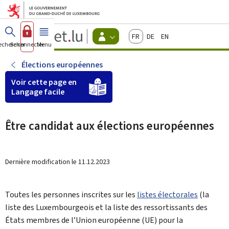
Aller au menu principal
Aller au contenu
Guichet.lu
Français
Deutsch
English
Changer
echercher
Se connecter
Menu
principal
-
d'espace
Citoyens
-
Élections européennes
Menu
citoyens
Voir cette page en
actif
Langage facile
Être candidat aux élections européennes
Dernière modification le
11.12.2023
Toutes les personnes inscrites sur les
listes électorales
(la
liste des Luxembourgeois et la liste des ressortissants des
États membres de l’Union européenne (UE) pour la