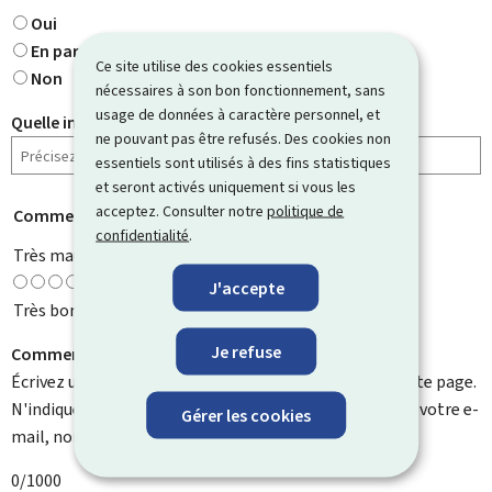
Oui
En partie
Ce site utilise des cookies essentiels
Non
nécessaires à son bon fonctionnement, sans
usage de données à caractère personnel, et
Quelle information cherchiez-vous ?
ne pouvant pas être refusés. Des cookies non
essentiels sont utilisés à des fins statistiques
et seront activés uniquement si vous les
acceptez. Consulter notre
politique de
Comment évaluez-vous cette page ?
*
confidentialité
.
Très mauvaise
J'accepte
Très bonne
Je refuse
Comment pouvons-nous l'améliorer ?
Écrivez un commentaire et aidez-nous à améliorer cette page.
N'indiquez pas d'informations personnelles telles que votre e-
Gérer les cookies
mail, nom, numéro de téléphone, etc.
0/1000