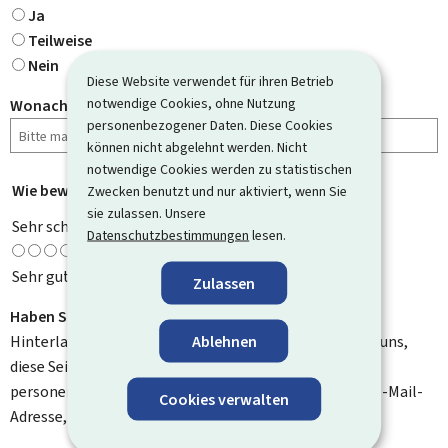
Ja
Teilweise
Nein
Diese Website verwendet für ihren Betrieb
notwendige Cookies, ohne Nutzung
Wonach haben Sie gesucht?
personenbezogener Daten. Diese Cookies
können nicht abgelehnt werden. Nicht
notwendige Cookies werden zu statistischen
Wie bewerten Sie diese Seite?
*
Zwecken benutzt und nur aktiviert, wenn Sie
sie zulassen. Unsere
Sehr schlecht
Datenschutzbestimmungen
lesen.
Sehr gut
Zulassen
Haben Sie Verbesserungsvorschläge?
Ablehnen
Hinterlassen Sie uns einen Kommentar und helfen Sie uns,
diese Seite zu verbessern. Bitte geben Sie keine
personenbezogenen Daten an, wie zum Beispiel Ihre E-Mail-
Cookies verwalten
Adresse, Ihren Namen oder Ihre Telefonnummer.