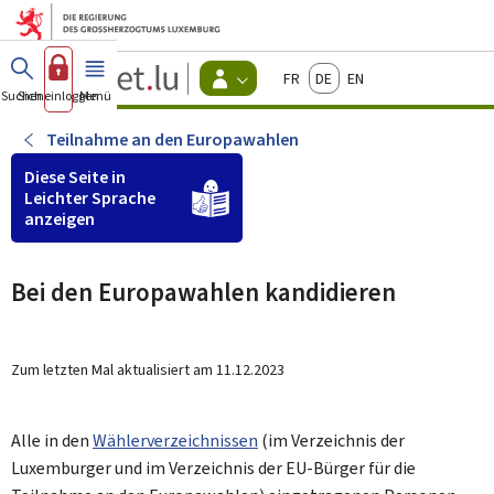
Zum Hauptmenü
Zum Inhalt
Guichet.lu
Français
Deutsch
English
Changer
Suchen
Sich einloggen
Menü
Haupt-
-
d'espace
Bürger
-
Teilnahme an den Europawahlen
Menu
bürger
Diese Seite in
actif
Leichter Sprache
anzeigen
Bei den Europawahlen kandidieren
Zum letzten Mal aktualisiert am
11.12.2023
Alle in den
Wählerverzeichnissen
(im Verzeichnis der
Luxemburger und im Verzeichnis der EU-Bürger für die