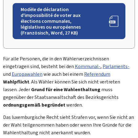
Modèle de déclaration
d'impossibilité de voter aux
élections communales,
législatives ou européennes
(Französisch, Word, 27 KB)
Für alle Personen, die in den Wählerverzeichnissen
eingetragen sind, besteht bei den
Kommunal-
,
Parlaments-
und
Europawahlen
wie auch bei einem
Referendum
Wahlpflicht
. Als Wähler können Sie sich nicht vertreten
lassen. Jeder
Grund für eine Wahlenthaltung
muss
gegenüber der Staatsanwaltschaft des Bezirksgerichts
ordnungsgemäß begründet
werden.
Das luxemburgische Recht sieht Strafen vor, wenn Sie nicht an
der Wahl teilgenommen haben oder wenn Ihre Gründe für die
Wahlenthaltung nicht anerkannt wurden.