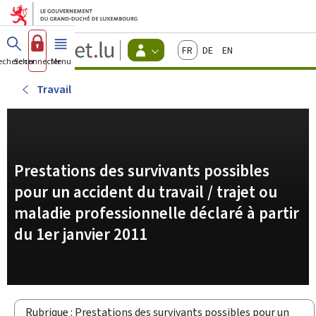
Aller au menu principal
Aller au contenu
Guichet.lu
Français
Deutsch
English
Changer
echercher
Se connecter
Menu
principal
-
d'espace
Citoyens
-
Travail
Menu
citoyens
actif
Prestations des survivants possibles
pour un accident du travail / trajet ou
maladie professionnelle déclaré à partir
du 1er janvier 2011
Rubrique : Prestations des survivants possibles pour un