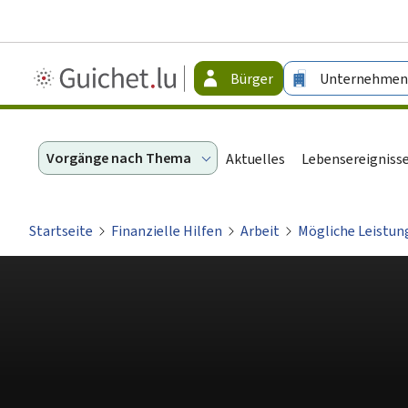
Guichet.lu
Bürger
Unternehmen
-
Bürger
Vorgänge nach Thema
Aktuelles
Lebensereigniss
Startseite
Finanzielle Hilfen
Arbeit
Mögliche Leistung