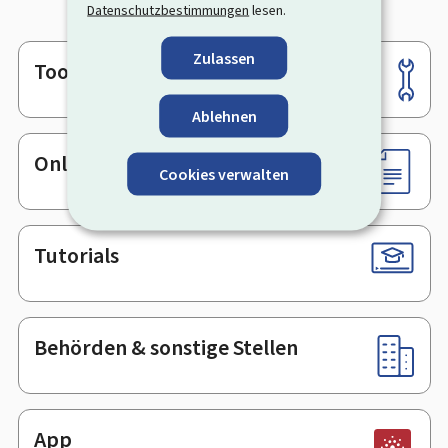
Datenschutzbestimmungen
lesen.
Zulassen
Tools
Footer
Ablehnen
Online-Dienste & Formulare
Cookies verwalten
Tutorials
Behörden & sonstige Stellen
App