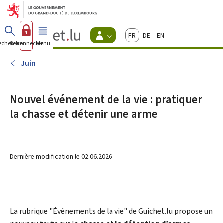
Aller au menu principal
Aller au contenu
Guichet.lu
Français
Deutsch
English
Changer
echercher
Se connecter
Menu
principal
-
d'espace
Citoyens
-
Juin
Menu
citoyens
actif
Nouvel événement de la vie : pratiquer
la chasse et détenir une arme
Dernière modification le
02.06.2026
La rubrique "Événements de la vie" de Guichet.lu propose un