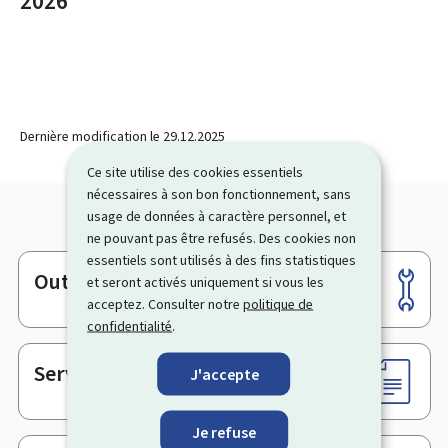
2026
Dernière modification le
29.12.2025
Ce site utilise des cookies essentiels
nécessaires à son bon fonctionnement, sans
usage de données à caractère personnel, et
ne pouvant pas être refusés. Des cookies non
essentiels sont utilisés à des fins statistiques
Outils
et seront activés uniquement si vous les
Pied
acceptez. Consulter notre
politique de
de
confidentialité
.
page
Services en ligne & Formulaires
J'accepte
Je refuse