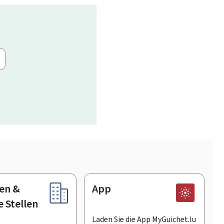
en &
App
e Stellen
Laden Sie die App MyGuichet.lu