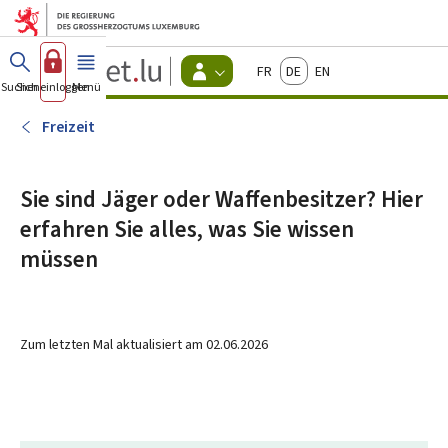
Zum Hauptmenü
Zum Inhalt
Guichet.lu
Français
Deutsch
English
Changer
Suchen
Sich einloggen
Menü
Haupt-
-
d'espace
Bürger
-
Freizeit
Menu
bürger
actif
Sie sind Jäger oder Waffenbesitzer? Hier
erfahren Sie alles, was Sie wissen
müssen
Zum letzten Mal aktualisiert am
02.06.2026