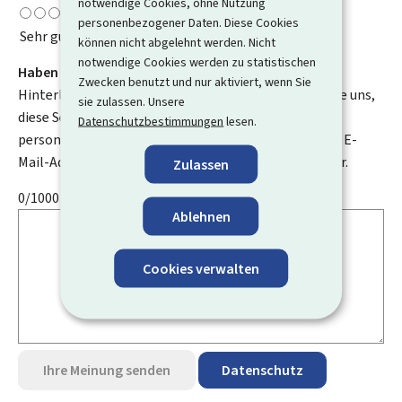
notwendige Cookies, ohne Nutzung
personenbezogener Daten. Diese Cookies
Sehr gut
können nicht abgelehnt werden. Nicht
notwendige Cookies werden zu statistischen
Haben Sie Verbesserungsvorschläge?
Zwecken benutzt und nur aktiviert, wenn Sie
Hinterlassen Sie uns einen Kommentar und helfen Sie uns,
sie zulassen. Unsere
diese Seite zu verbessern. Bitte geben Sie keine
Datenschutzbestimmungen
lesen.
personenbezogenen Daten an, wie zum Beispiel Ihre E-
Mail-Adresse, Ihren Namen oder Ihre Telefonnummer.
Zulassen
0/1000
Ablehnen
Cookies verwalten
Ihre Meinung senden
Datenschutz