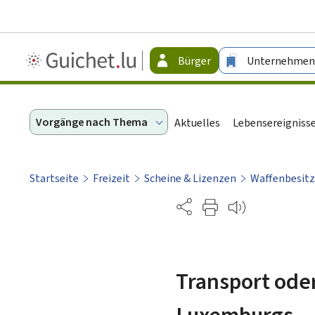
Guichet.lu
Bürger
Unternehmen
-
Bürger
Vorgänge nach Thema
Aktuelles
Lebensereigniss
Startseite
Freizeit
Scheine & Lizenzen
Waffenbesitz
Partage
Transport ode
Luxemburgs