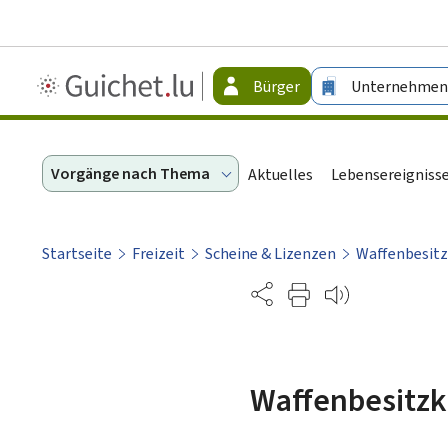
Guichet.lu
Bürger
Unternehmen
-
Bürger
Vorgänge nach Thema
Aktuelles
Lebensereigniss
Startseite
Freizeit
Scheine & Lizenzen
Waffenbesitz
Partage
Waffenbesitzk