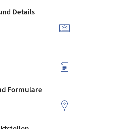
nd Details
nd Formulare
ktstellen