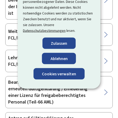
Berechtigungen aus einem Vertragsstaat
personenbezogener Daten. Diese Cookies
der ICAO, der kein Mitgliedstaat der EASA
können nicht abgelehnt werden. Nicht
ist
notwendige Cookies werden zu statistischen
Zwecken benutzt und nur aktiviert, wenn Sie
sie zulassen. Unsere
Datenschutzbestimmungen
lesen.
Weitere Berechtigungen (EASA Teil-
FCL/BFCL/SFCL)
Zulassen
Lehrberechtigte und Prüfer (EASA Teil-
Ablehnen
FCL/BFL/SFCL)
Cookies verwalten
Beantragung einer erstmaligen Erteilung /
erneuten Gültigerklärung / Erneuerung
einer Lizenz für freigabeberechtigtes
Personal (Teil-66 AML)