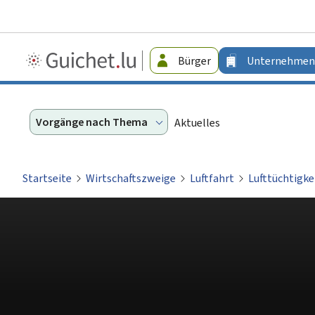
Guichet.lu
Bürger
Unternehmen
-
Unternehmen
Vorgänge nach Thema
Aktuelles
Startseite
Wirtschaftszweige
Luftfahrt
Lufttüchtigke