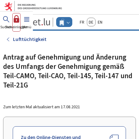
Zum Hauptmenü
Zum Inhalt
Guichet.lu
Français
Deutsch
English
Changer
Suchen
Sich einloggen
Menü
Haupt-
-
d'espace
Unternehmen
-
Lufttüchtigkeit
Menu
unternehmen
actif
Antrag auf Genehmigung und Änderung
des Umfangs der Genehmigung gemäß
Teil-CAMO, Teil-CAO, Teil-145, Teil-147 und
Teil-21G
Zum letzten Mal aktualisiert am
17.08.2021
Zu den Online-Diensten und