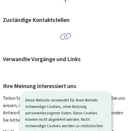
Zuständige Kontaktstellen
Verwandte Vorgänge und Links
Ihre Meinung interessiert uns
Teilen Sie uns Ihre Meinung zu dieser Seite mit. Lassen Sie uns
Diese Website verwendet für ihren Betrieb
wissen, was wir verbessern können. Sie erhalten keine
notwendige Cookies, ohne Nutzung
Antwort auf Ihr Feedback. Für spezifische Fragen verwenden
personenbezogener Daten. Diese Cookies
können nicht abgelehnt werden. Nicht
Sie bitte das Kontaktformular.
notwendige Cookies werden zu statistischen