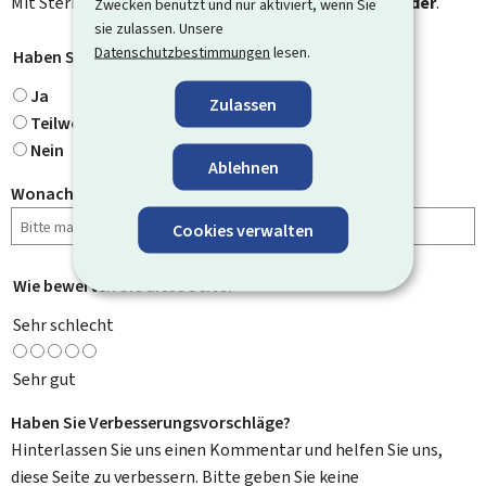
Mit Stern gekennzeichnete Felder (
*
) sind
Pflichtfelder
.
Zwecken benutzt und nur aktiviert, wenn Sie
sie zulassen. Unsere
Datenschutzbestimmungen
lesen.
Haben Sie gefunden, wonach Sie gesucht haben?
*
Ja
Zulassen
Teilweise
Nein
Ablehnen
Wonach haben Sie gesucht?
Cookies verwalten
Wie bewerten Sie diese Seite?
*
Sehr schlecht
Sehr gut
Haben Sie Verbesserungsvorschläge?
Hinterlassen Sie uns einen Kommentar und helfen Sie uns,
diese Seite zu verbessern. Bitte geben Sie keine