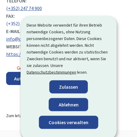
TELEFON:
(+352) 247 74 900
FAX:
(+352) 46 77 90
Diese Website verwendet für ihren Betrieb
E-MAIL:
notwendige Cookies, ohne Nutzung
personenbezogener Daten. Diese Cookies
info@dac.gouvernement.lu
können nicht abgelehnt werden. Nicht
WEBSITE:
notwendige Cookies werden zu statistischen
https://dac.gouvernement.lu/en.html
Zwecken benutzt und nur aktiviert, wenn Sie
sie zulassen. Unsere
Geschlossen
⋅ Öffnet Montag um 8:30 Uhr
Datenschutzbestimmungen
lesen.
Auf der Karte anzeigen
Zulassen
Ablehnen
Zum letzten Mal aktualisiert am
02.08.2024
Cookies verwalten