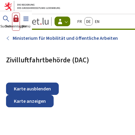
Zum Hauptmenü
Zum Inhalt
Guichet.lu
Français
Deutsch
English
Changer
Suchen
Sich einloggen
Menü
Haupt-
-
d'espace
Bürger
-
Ministerium für Mobilität und öffentliche Arbeiten
Menu
bürger
actif
Zivilluftfahrtbehörde (DAC)
Karte ausblenden
Karte anzeigen