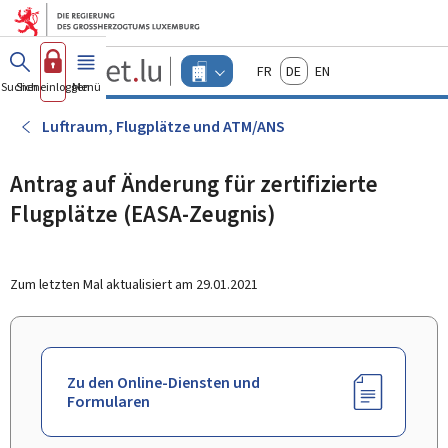
Zum Hauptmenü
Zum Inhalt
Guichet.lu
Français
Deutsch
English
Changer
Suchen
Sich einloggen
Menü
Haupt-
-
d'espace
Unternehmen
-
Luftraum, Flugplätze und ATM/ANS
Menu
unternehmen
actif
Antrag auf Änderung für zertifizierte
Flugplätze (EASA-Zeugnis)
Zum letzten Mal aktualisiert am
29.01.2021
Zu den Online-Diensten und
Formularen