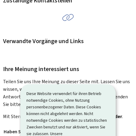
Zuständige Kontaktstellen
Verwandte Vorgänge und Links
Ihre Meinung interessiert uns
Teilen Sie uns Ihre Meinung zu dieser Seite mit. Lassen Sie uns
wissen, was wir verbessern können. Sie erhalten keine
Diese Website verwendet für ihren Betrieb
Antwort auf Ihr Feedback. Für spezifische Fragen verwenden
notwendige Cookies, ohne Nutzung
Sie bitte das Kontaktformular.
personenbezogener Daten. Diese Cookies
können nicht abgelehnt werden. Nicht
Mit Stern gekennzeichnete Felder (
*
) sind
Pflichtfelder
.
notwendige Cookies werden zu statistischen
Zwecken benutzt und nur aktiviert, wenn Sie
Haben Sie gefunden, wonach Sie gesucht haben?
*
sie zulassen. Unsere