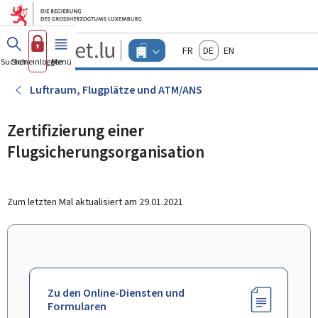
Zum Hauptmenü
Zum Inhalt
Guichet.lu
Français
Deutsch
English
Changer
Suchen
Sich einloggen
Menü
Haupt-
-
d'espace
Unternehmen
-
Luftraum, Flugplätze und ATM/ANS
Menu
unternehmen
actif
Zertifizierung einer
Flugsicherungsorganisation
Zum letzten Mal aktualisiert am
29.01.2021
Zu den Online-Diensten und
Formularen