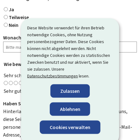
Ja
Teilweise
Nein
Diese Website verwendet für ihren Betrieb
notwendige Cookies, ohne Nutzung
Wonach haben Sie gesucht?
personenbezogener Daten. Diese Cookies
können nicht abgelehnt werden. Nicht
notwendige Cookies werden zu statistischen
Zwecken benutzt und nur aktiviert, wenn Sie
Wie bewerten Sie diese Seite?
*
sie zulassen. Unsere
Sehr schlecht
Datenschutzbestimmungen
lesen.
Zulassen
Sehr gut
Haben Sie Verbesserungsvorschläge?
Ablehnen
Hinterlassen Sie uns einen Kommentar und helfen Sie uns,
diese Seite zu verbessern. Bitte geben Sie keine
personenbezogenen Daten an, wie zum Beispiel Ihre E-Mail-
Cookies verwalten
Adresse, Ihren Namen oder Ihre Telefonnummer.