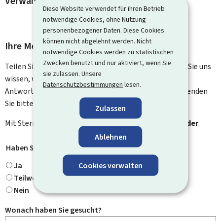
Verwandte Vorgänge und Links
Diese Website verwendet für ihren Betrieb
notwendige Cookies, ohne Nutzung
personenbezogener Daten. Diese Cookies
können nicht abgelehnt werden. Nicht
Ihre Meinung interessiert uns
notwendige Cookies werden zu statistischen
Zwecken benutzt und nur aktiviert, wenn Sie
Teilen Sie uns Ihre Meinung zu dieser Seite mit. Lassen Sie uns
sie zulassen. Unsere
wissen, was wir verbessern können. Sie erhalten keine
Datenschutzbestimmungen
lesen.
Antwort auf Ihr Feedback. Für spezifische Fragen verwenden
Sie bitte das Kontaktformular.
Zulassen
Mit Stern gekennzeichnete Felder (
*
) sind
Pflichtfelder
.
Ablehnen
Haben Sie gefunden, wonach Sie gesucht haben?
*
Cookies verwalten
Ja
Teilweise
Nein
Wonach haben Sie gesucht?