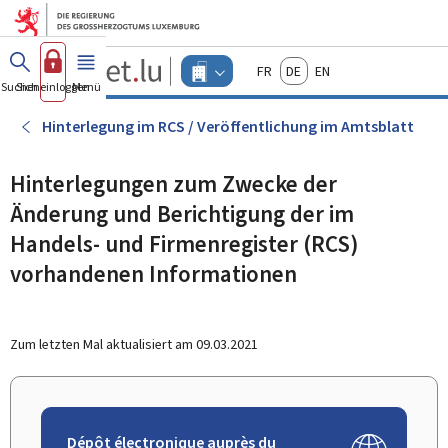
Zum Hauptmenü
Zum Inhalt
Guichet.lu
Français
Deutsch
English
Changer
Suchen
Sich einloggen
Menü
Haupt-
-
d'espace
Unternehmen
-
Hinterlegung im RCS / Veröffentlichung im Amtsblatt
Menu
unternehmen
actif
Hinterlegungen zum Zwecke der
Änderung und Berichtigung der im
Handels- und Firmenregister (RCS)
vorhandenen Informationen
Zum letzten Mal aktualisiert am
09.03.2021
Dépôt électronique auprès du