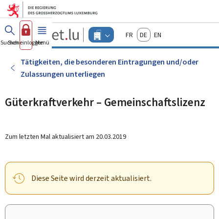
Zum Hauptmenü
Zum Inhalt
Guichet.lu
Français
Deutsch
English
Changer
Suchen
Sich einloggen
Menü
Haupt-
-
d'espace
Unternehmen
-
Tätigkeiten, die besonderen Eintragungen und/oder
Menu
Zulassungen unterliegen
unternehmen
actif
Güterkraftverkehr – Gemeinschaftslizenz
Zum letzten Mal aktualisiert am
20.03.2019
Diese Seite wird derzeit aktualisiert.