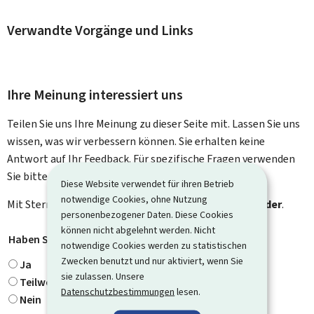
Verwandte Vorgänge und Links
Ihre Meinung interessiert uns
Teilen Sie uns Ihre Meinung zu dieser Seite mit. Lassen Sie uns
wissen, was wir verbessern können. Sie erhalten keine
Antwort auf Ihr Feedback. Für spezifische Fragen verwenden
Sie bitte das Kontaktformular.
Diese Website verwendet für ihren Betrieb
notwendige Cookies, ohne Nutzung
Mit Stern gekennzeichnete Felder (
*
) sind
Pflichtfelder
.
personenbezogener Daten. Diese Cookies
können nicht abgelehnt werden. Nicht
Haben Sie gefunden, wonach Sie gesucht haben?
*
notwendige Cookies werden zu statistischen
Zwecken benutzt und nur aktiviert, wenn Sie
Ja
sie zulassen. Unsere
Teilweise
Datenschutzbestimmungen
lesen.
Nein