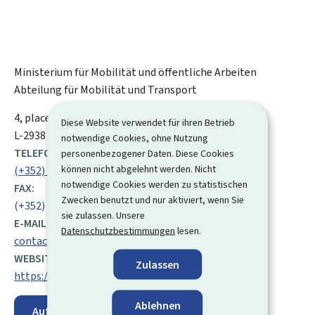
Ministerium für Mobilität und öffentliche Arbeiten
Abteilung für Mobilität und Transport
ADRESSE:
4, place de l'Europe
L-1499
Luxemburg
Diese Website verwendet für ihren Betrieb
L-2938
notwendige Cookies, ohne Nutzung
TELEFON:
personenbezogener Daten. Diese Cookies
können nicht abgelehnt werden. Nicht
(+352) 247 84 400
notwendige Cookies werden zu statistischen
FAX:
Zwecken benutzt und nur aktiviert, wenn Sie
(+352) 22 85 68 / e-CMR: (+352) 22 54 30
sie zulassen. Unsere
E-MAIL:
Datenschutzbestimmungen
lesen.
contact@mmtp.etat.lu
WEBSITE:
Zulassen
https://transports.public.lu
Ablehnen
Auf der Karte anzeigen