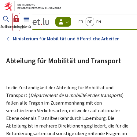
Zum Hauptmenü
Zum Inhalt
Guichet.lu
Français
Deutsch
English
Changer
Suchen
Sich einloggen
Menü
Haupt-
-
d'espace
Bürger
-
Ministerium für Mobilität und öffentliche Arbeiten
Menu
bürger
actif
Abteilung für Mobilität und Transport
In die Zuständigkeit der Abteilung für Mobilität und
Transport (
Département de la mobilité et des transports
)
fallen alle Fragen im Zusammenhang mit den
verschiedenen Verkehrsarten, entweder auf nationaler
Ebene oder als Transitverkehr durch Luxemburg. Die
Abteilung ist in mehrere Direktionen gegliedert, die für die
Beförderungsarten und sonstige übergreifende Fragen im