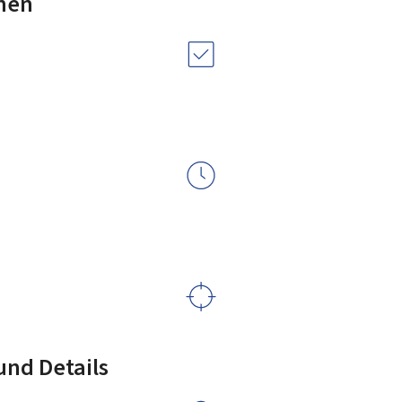
nen
nd Details