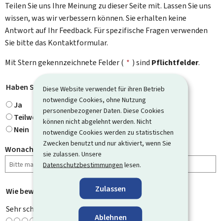
Teilen Sie uns Ihre Meinung zu dieser Seite mit. Lassen Sie uns
wissen, was wir verbessern können. Sie erhalten keine
Antwort auf Ihr Feedback. Für spezifische Fragen verwenden
Sie bitte das Kontaktformular.
Mit Stern gekennzeichnete Felder (
*
) sind
Pflichtfelder
.
Haben Sie gefunden, wonach Sie gesucht haben?
*
Diese Website verwendet für ihren Betrieb
notwendige Cookies, ohne Nutzung
Ja
personenbezogener Daten. Diese Cookies
Teilweise
können nicht abgelehnt werden. Nicht
Nein
notwendige Cookies werden zu statistischen
Zwecken benutzt und nur aktiviert, wenn Sie
Wonach haben Sie gesucht?
sie zulassen. Unsere
Datenschutzbestimmungen
lesen.
Zulassen
Wie bewerten Sie diese Seite?
*
Sehr schlecht
Ablehnen