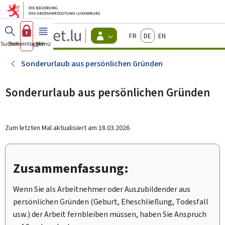
Zum Hauptmenü
Zum Inhalt
Guichet.lu
Français
Deutsch
English
Changer
Suchen
Sich einloggen
Menü
Haupt-
-
d'espace
Bürger
-
Sonderurlaub aus persönlichen Gründen
Menu
bürger
actif
Sonderurlaub aus persönlichen Gründen
Zum letzten Mal aktualisiert am
18.03.2026
Zusammenfassung:
Wenn Sie als Arbeitnehmer oder Auszubildender aus
persönlichen Gründen (Geburt, Eheschließung, Todesfall
usw.) der Arbeit fernbleiben müssen, haben Sie Anspruch