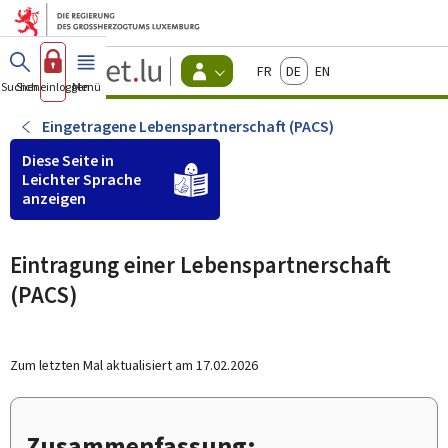
Zum Hauptmenü
Zum Inhalt
Guichet.lu
Français
Deutsch
English
Changer
Suchen
Sich einloggen
Menü
Haupt-
-
d'espace
Bürger
-
Eingetragene Lebenspartnerschaft (PACS)
Menu
bürger
Diese Seite in
actif
Leichter Sprache
anzeigen
Eintragung einer Lebenspartnerschaft
(PACS)
Zum letzten Mal aktualisiert am
17.02.2026
Zusammenfassung: