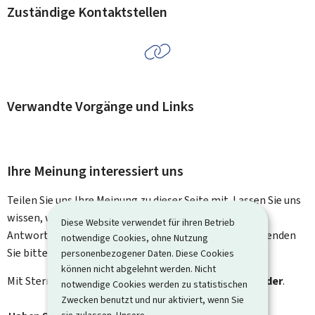
Zuständige Kontaktstellen
Verwandte Vorgänge und Links
Ihre Meinung interessiert uns
Teilen Sie uns Ihre Meinung zu dieser Seite mit. Lassen Sie uns
wissen, was wir verbessern können. Sie erhalten keine
Diese Website verwendet für ihren Betrieb
Antwort auf Ihr Feedback. Für spezifische Fragen verwenden
notwendige Cookies, ohne Nutzung
Sie bitte das Kontaktformular.
personenbezogener Daten. Diese Cookies
können nicht abgelehnt werden. Nicht
Mit Stern gekennzeichnete Felder (
*
) sind
Pflichtfelder
.
notwendige Cookies werden zu statistischen
Zwecken benutzt und nur aktiviert, wenn Sie