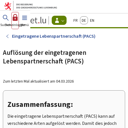
Zum Hauptmenü
Zum Inhalt
Guichet.lu
Français
Deutsch
English
Changer
Suchen
Sich einloggen
Menü
Haupt-
-
d'espace
Bürger
-
Eingetragene Lebenspartnerschaft (PACS)
Menu
bürger
actif
Auflösung der eingetragenen
Lebenspartnerschaft (PACS)
Zum letzten Mal aktualisiert am
04.03.2026
Zusammenfassung:
Die eingetragene Lebenspartnerschaft (PACS) kann auf
verschiedene Arten aufgelöst werden. Damit dies jedoch