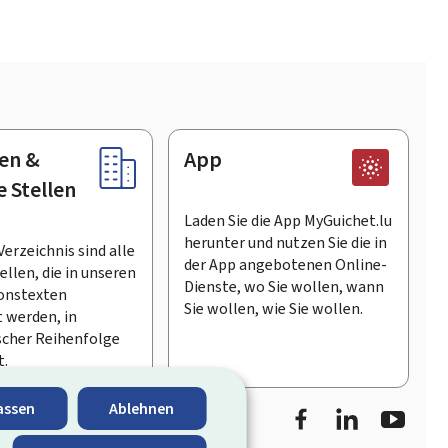
en &
App
e Stellen
Laden Sie die App MyGuichet.lu
herunter und nutzen Sie die in
Verzeichnis sind alle
der App angebotenen Online-
llen, die in unseren
Dienste, wo Sie wollen, wann
onstexten
Sie wollen, wie Sie wollen.
 werden, in
scher Reihenfolge
t.
Facebook
LinkedIn
Youtu
assen
Ablehnen