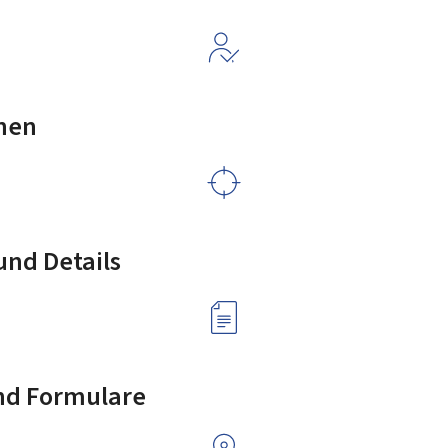
nen
nd Details
nd Formulare