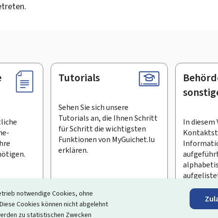
etreten.
e
Tutorials
Behörd
sonstig
Sehen Sie sich unsere
Tutorials an, die Ihnen Schritt
tliche
In diesem 
für Schritt die wichtigsten
ne-
Kontaktste
Funktionen von MyGuichet.lu
Ihre
Informati
erklären.
ötigen.
aufgeführt
alphabeti
aufgeliste
etrieb notwendige Cookies, ohne
Zul
en Newsletter abonnieren
iese Cookies können nicht abgelehnt
erden zu statistischen Zwecken