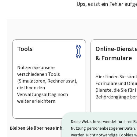
Ups, es ist ein Fehler aufg
Tools
Online-Dienst
Footer
& Formulare
Nutzen Sie unsere
verschiedenen Tools
Hier finden Sie säm
(Simulatoren, Rechner usw.),
Formulare und Onli
die Ihnen den
Dienste, die Sie für 
Verwaltungsalltag noch
Behördengänge ben
weiter erleichtern.
Diese Website verwendet für ihren B
Bleiben Sie über neue Inhalte auf Guichet.lu informiert
D
Nutzung personenbezogener Daten. D
werden. Nicht notwendige Cookies w