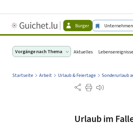
Guichet.lu
Bürger
Unternehmen
-
Bürger
Vorgänge nach Thema
Aktuelles
Lebensereigniss
Startseite
Arbeit
Urlaub & Feiertage
Sonderurlaub a
Partage
Urlaub im Fall