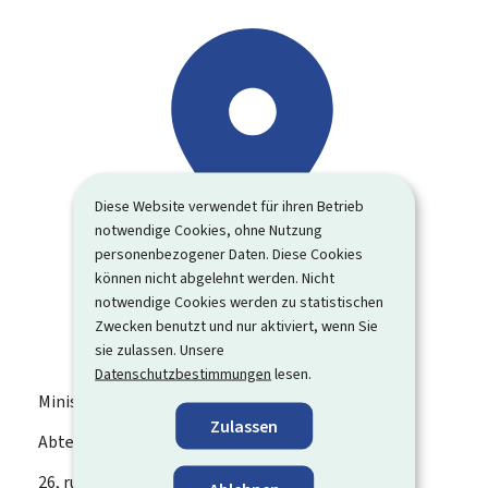
Diese Website verwendet für ihren Betrieb
notwendige Cookies, ohne Nutzung
personenbezogener Daten. Diese Cookies
können nicht abgelehnt werden. Nicht
notwendige Cookies werden zu statistischen
Zwecken benutzt und nur aktiviert, wenn Sie
sie zulassen. Unsere
Datenschutzbestimmungen
lesen.
Ministerium für Arbeit
Zulassen
Abteilung Vorruhestand
ADRESSE:
26, rue Zithe
L-2763
Luxemburg
Luxemburg