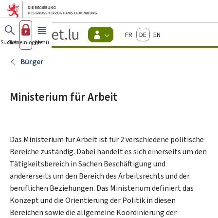
Zum Hauptmenü
Zum Inhalt
Guichet.lu
Français
Deutsch
English
Changer
Suchen
Sich einloggen
Menü
Haupt-
-
d'espace
Bürger
-
Bürger
Menu
bürger
actif
Ministerium für Arbeit
Das Ministerium für Arbeit ist für 2 verschiedene politische
Bereiche zuständig. Dabei handelt es sich einerseits um den
Tätigkeitsbereich in Sachen Beschäftigung und
andererseits um den Bereich des Arbeitsrechts und der
beruflichen Beziehungen. Das Ministerium definiert das
Konzept und die Orientierung der Politik in diesen
Bereichen sowie die allgemeine Koordinierung der