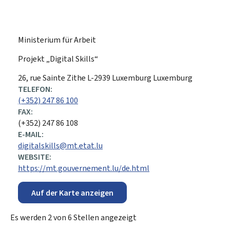
Ministerium für Arbeit
Projekt „Digital Skills“
ADRESSE:
26, rue Sainte Zithe
L-2939
Luxemburg
Luxemburg
TELEFON:
(+352) 247 86 100
FAX:
(+352) 247 86 108
E-MAIL:
digitalskills@mt.etat.lu
WEBSITE:
https://mt.gouvernement.lu/de.html
Auf der Karte anzeigen
Es werden
2
von
6
Stellen angezeigt