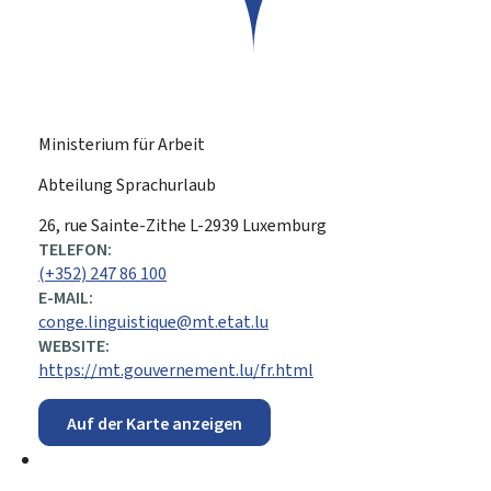
Ministerium für Arbeit
Abteilung Sprachurlaub
ADRESSE:
26, rue Sainte-Zithe
L-2939
Luxemburg
TELEFON:
(+352) 247 86 100
E-MAIL:
conge.linguistique@mt.etat.lu
WEBSITE:
https://mt.gouvernement.lu/fr.html
Auf der Karte anzeigen