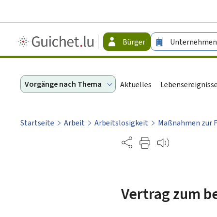
Guichet.lu
Bürger
Unternehmen
-
Bürger
Vorgänge nach Thema
Aktuelles
Lebensereigniss
Startseite
Arbeit
Arbeitslosigkeit
Maßnahmen zur Fö
Partage
Vertrag zum b