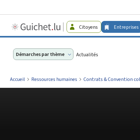
Guichet.lu
Citoyens
Entreprises
-
Entreprises
Démarches par thème
Actualités
Accueil
Ressources humaines
Contrats & Convention col