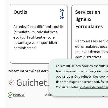
Outils
Services en
Pied
de
ligne &
page
Formulaires
Accédez à nos différents outils
(simulateurs, calculatrices,
etc.) qui facilitent encore
Retrouvez les servic
davantage votre quotidien
et formulaires néce
administratif.
pour vos démarches
administratives.
Ce site utilise des cookies essentie
Restez informé des dernières actualités de Guichet.lu
S’
fonctionnement, sans usage de donné
pouvant pas être refusés. Des cookie
Guichet.lu est un ensemble de p
fins statistiques et seront activés u
démarches administratives
.
Consulter notre
politique de confiden
Aide
Contact
Plan du site