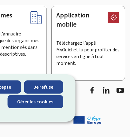
smes
Application
mobile
l’annuaire
que des organismes
Téléchargez l’appli
t mentionnés dans
MyGuichet.lu pour profiter des
descriptives.
services en ligne à tout
moment.
Facebook
LinkedIn
Youtu
cepte
Je refuse
informe sur les
Gérer les cookies