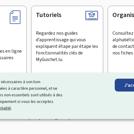
Tutoriels
Organi
Regardez nos guides
Consultez 
d’apprentissage qui vous
alphabéti
expliquent étape par étape les
de contac
es en ligne
fonctionnalités clés de
nos fiches 
ssaires
MyGuichet.lu.
ls nécessaires à son bon
J'ac
inscrire à la newsletter
es à caractère personnel, et ne
s non essentiels sont utilisés à des
ages Internet qui vous aide à
échanger avec l’État
et qui et vous
niquement si vous les acceptez.
tialité
.
Accessibilité
Aspects légaux
Gestion des cookies