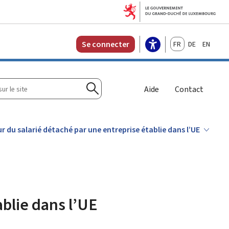
Français
Deutsch
English
Se connecter
r
Aide
Contact
Rechercher
r du salarié détaché par une entreprise établie dans l’UE
ablie dans l’UE