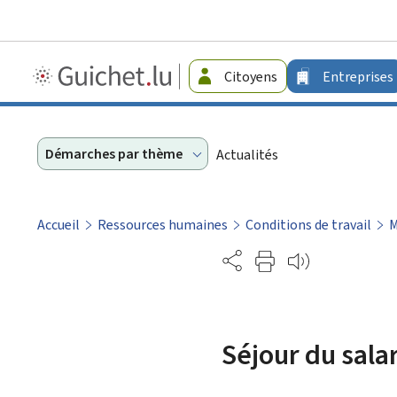
Guichet.lu
Citoyens
Entreprises
-
Entreprises
Démarches par thème
Actualités
Accueil
Ressources humaines
Conditions de travail
M
Partage
Séjour du sala