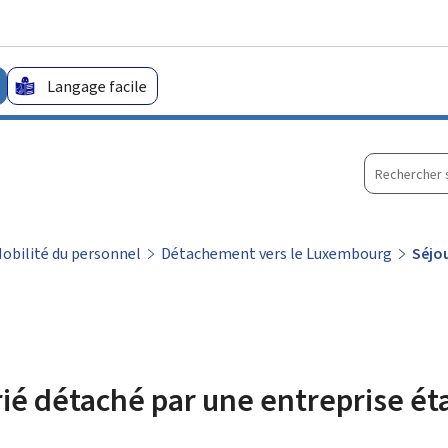
Aller au menu principal
Aller au contenu
Langage facile
Recherche
sur
le
site
obilité du personnel
Détachement vers le Luxembourg
Séjou
rié détaché par une entreprise ét