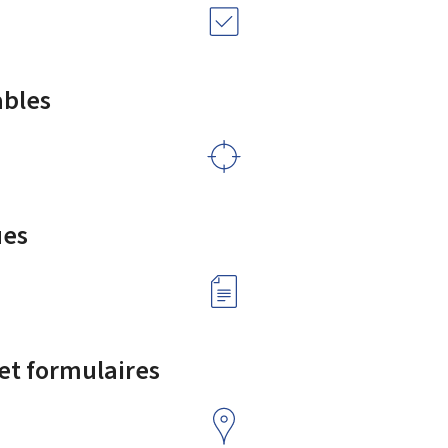
ables
ues
 et formulaires