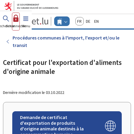
Aller au menu principal
Aller au contenu
Guichet.lu
Français
Deutsch
English
Changer
echercher
Se connecter
Menu
principal
-
d'espace
Entreprises
-
Procédures communes à l'import, l'export et/ou le
Menu
transit
entreprises
actif
Certificat pour l'exportation d'aliments
d'origine animale
Dernière modification le
03.10.2022
Demande de certificat
d'exportation de produits
d'origine animale destinés à la