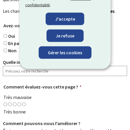
confidentialité
.
Les champs marqués d’une étoile (
*
) sont
obligatoires
.
J'accepte
Avez-vous trouvé ce que vous cherchiez ?
*
Je refuse
Oui
En partie
Non
Gérer les cookies
Quelle information cherchiez-vous ?
Comment évaluez-vous cette page ?
*
Très mauvaise
Très bonne
Comment pouvons-nous l'améliorer ?