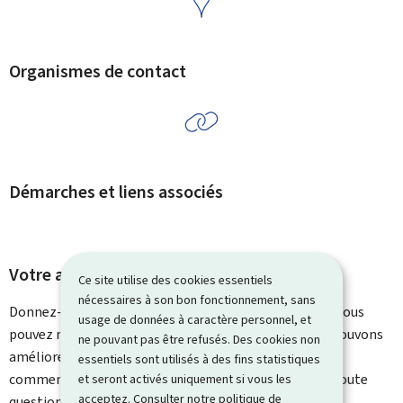
Organismes de contact
Démarches et liens associés
Votre avis nous intéresse
Ce site utilise des cookies essentiels
nécessaires à son bon fonctionnement, sans
Donnez-nous votre avis sur le contenu de cette page. Vous
usage de données à caractère personnel, et
pouvez nous laisser un commentaire sur ce que nous pouvons
ne pouvant pas être refusés. Des cookies non
améliorer. Vous ne recevrez pas de réponse à votre
essentiels sont utilisés à des fins statistiques
commentaire. Utilisez le formulaire de contact pour toute
et seront activés uniquement si vous les
acceptez. Consulter notre
politique de
question particulière.