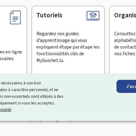
Tutoriels
Organi
Regardez nos guides
Consultez 
d’apprentissage qui vous
alphabéti
expliquent étape par étape les
de contac
es en ligne
fonctionnalités clés de
nos fiches 
ssaires
MyGuichet.lu.
ls nécessaires à son bon
J'ac
inscrire à la newsletter
es à caractère personnel, et ne
s non essentiels sont utilisés à des
ages Internet qui vous aide à
échanger avec l’État
et qui et vous
niquement si vous les acceptez.
tialité
.
Accessibilité
Aspects légaux
Gestion des cookies