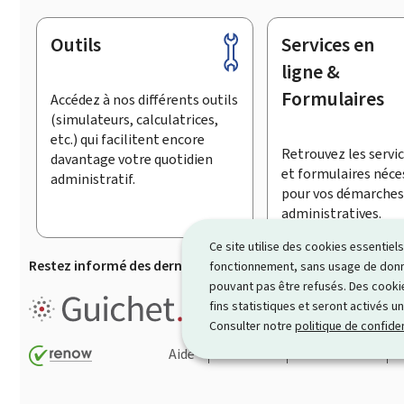
Outils
Services en
Pied
de
ligne &
page
Formulaires
Accédez à nos différents outils
(simulateurs, calculatrices,
etc.) qui facilitent encore
Retrouvez les servic
davantage votre quotidien
et formulaires néce
administratif.
pour vos démarches
administratives.
Ce site utilise des cookies essentie
Restez informé des dernières actualités de Guichet.lu
S’
fonctionnement, sans usage de donné
pouvant pas être refusés. Des cookie
Guichet.lu est un ensemble de p
fins statistiques et seront activés u
démarches administratives
.
Consulter notre
politique de confiden
Aide
Contact
Plan du site