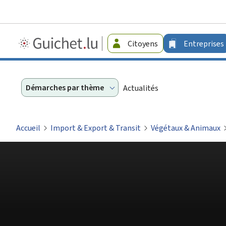
Guichet.lu
Citoyens
Entreprises
-
Entreprises
Démarches par thème
Actualités
Accueil
Import & Export & Transit
Végétaux & Animaux