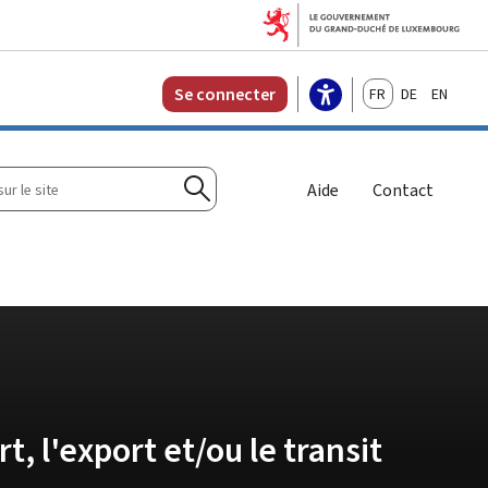
Français
Deutsch
English
Se connecter
r
Aide
Contact
Rechercher
 l'export et/ou le transit