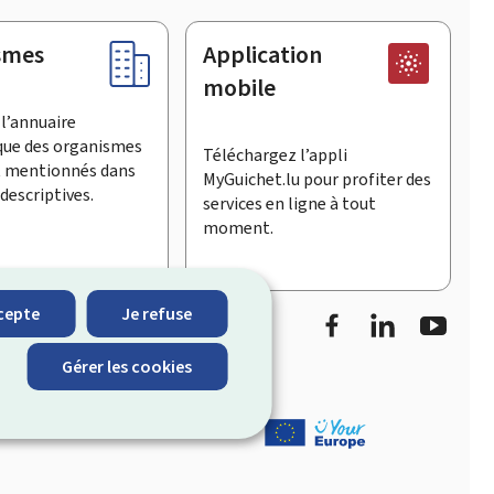
smes
Application
mobile
l’annuaire
que des organismes
Téléchargez l’appli
t mentionnés dans
MyGuichet.lu pour profiter des
descriptives.
services en ligne à tout
moment.
Facebook
LinkedIn
Youtu
cepte
Je refuse
informe sur les
Gérer les cookies